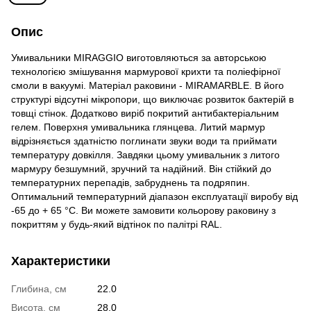
Опис
Умивальники MIRAGGIO виготовляються за авторською
технологією змішування мармурової крихти та поліефірної
смоли в вакуумі. Матеріал раковини - MIRAMARBLE. В його
структурі відсутні мікропори, що виключає розвиток бактерій в
товщі стінок. Додатково виріб покритий антибактеріальним
гелем. Поверхня умивальника глянцева. Литий мармур
відрізняється здатністю поглинати звуки води та приймати
температуру довкілля. Завдяки цьому умивальник з литого
мармуру безшумний, зручний та надійний. Він стійкий до
температурних перепадів, забруднень та подряпин.
Оптимальний температурний діапазон експлуатації виробу від
-65 до + 65 °C. Ви можете замовити кольорову раковину з
покриттям у будь-який відтінок по палітрі RAL.
Характеристики
Глибина, см
22.0
Висота, см
28.0