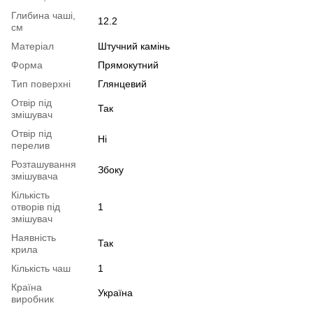
Глибина чаші,
12.2
см
Матеріал
Штучний камінь
Форма
Прямокутний
Тип поверхні
Глянцевий
Отвір під
Так
змішувач
Отвір під
Ні
перелив
Розташування
Збоку
змішувача
Кількість
отворів під
1
змішувач
Наявність
Так
крила
Кількість чаш
1
Країна
Україна
виробник