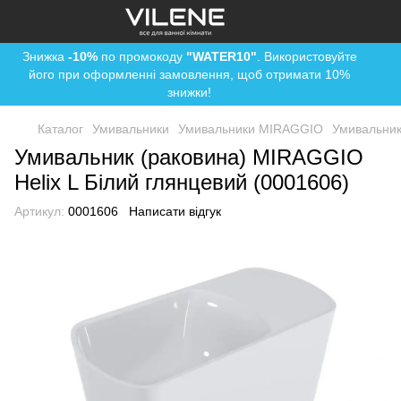
Знижка
-10%
по промокоду
"WATER10"
. Використовуйте
його при оформленні замовлення, щоб отримати 10%
знижки!
Каталог
Умивальники
Умивальники MIRAGGIO
Умивальник
Умивальник (раковина) MIRAGGIO
Helix L Білий глянцевий (0001606)
Артикул:
0001606
Написати відгук