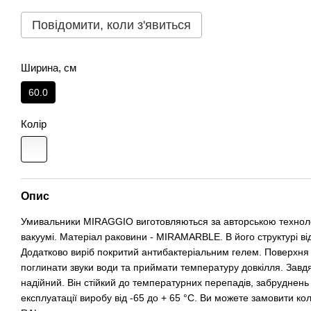
Повідомити, коли з'явиться
Ширина, см
60.0
Колір
Опис
Умивальники MIRAGGIO виготовляються за авторською техноло
вакуумі. Матеріал раковини - MIRAMARBLE. В його структурі від
Додатково виріб покритий антибактеріальним гелем. Поверхня 
поглинати звуки води та приймати температуру довкілля. Завд
надійний. Він стійкий до температурних перепадів, забруднен
експлуатації виробу від -65 до + 65 °C. Ви можете замовити кол