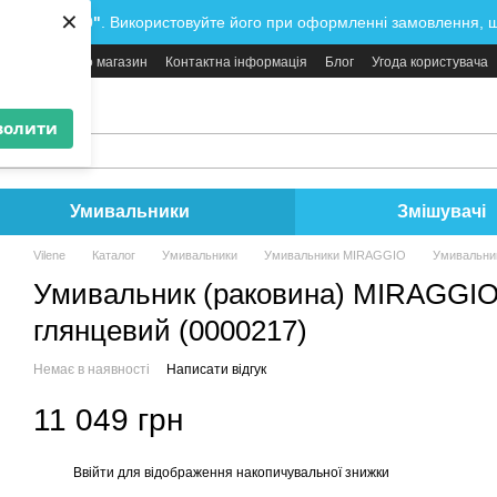
×
ду
"WATER10"
. Використовуйте його при оформленні замовлення, 
и
Відгуки про магазин
Контактна інформація
Блог
Угода користувача
нити вам?
волити
Умивальники
Змішувачі
Vilene
Каталог
Умивальники
Умивальники MIRAGGIO
Умивальник
Умивальник (раковина) MIRAGGIO 
глянцевий (0000217)
Немає в наявності
Написати відгук
11 049 грн
Ввійти
для відображення накопичувальної знижки
%