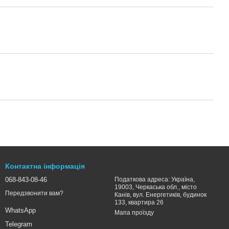
Контактна інформація
068-843-08-46
Податкова адреса: Україна,
19003, Черкаська обл., місто
Передзвонити вам?
Канів, вул. Енергетиків, будинок
133, квартира 26
WhatsApp
Мапа проїзду
Telegram