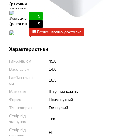
5
5
🚚 Безкоштовна доставка
Характеристики
Глибина, см
45.0
Висота, см
14.0
Глибина чаші,
10.5
см
Матеріал
Штучний камінь
Форма
Прямокутний
Тип поверхні
Глянцевий
Отвір під
Так
змішувач
Отвір під
Ні
перелив