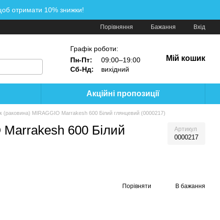
щоб отримати 10% знижки!
Порівняння
Бажання
Вхід
Графік роботи:
Мій кошик
Пн-Пт:
09:00–19:00
Сб-Нд:
вихідний
Акційні пропозиції
 (раковина) MIRAGGIO Marrakesh 600 Білий глянцевий (0000217)
Marrakesh 600 Білий
Артикул
0000217
Порівняти
В бажання