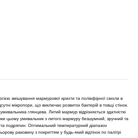
гією змішування мармурової крихти та поліефірної смоли в
сутні мікропори, що виключає розвиток бактерій в товщі стінок.
умивальника глянцева. Литий мармур відрізняється здатністю
яки цьому умивальник з литого мармуру безшумний, зручний та
ь та подряпин. Оптимальний температурний діапазон
ьорову раковину з покриттям у будь-який відтінок по палітрі