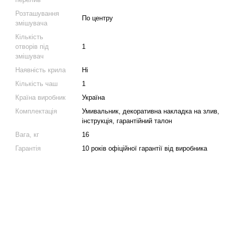
Розташування
По центру
змішувача
Кількість
отворів під
1
змішувач
Наявність крила
Ні
Кількість чаш
1
Країна виробник
Україна
Комплектація
Умивальник, декоративна накладка на злив,
інструкція, гарантійний талон
Вага, кг
16
Гарантія
10 років офіційної гарантії від виробника