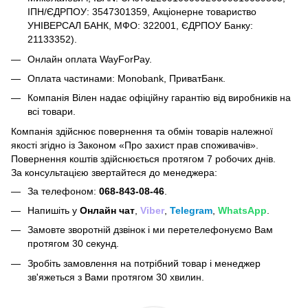
ІПН/ЄДРПОУ: 3547301359, Акціонерне товариство
УНІВЕРСАЛ БАНК, МФО: 322001, ЄДРПОУ Банку:
21133352).
Онлайн оплата WayForPay.
Оплата частинами: Monobank, ПриватБанк.
Компанія Вілен надає офіційну гарантію від виробників на
всі товари.
Компанія здійснює повернення та обмін товарів належної
якості згідно із Законом
«Про захист прав споживачів»
.
Повернення коштів здійснюється протягом 7 робочих днів.
За консультацією звертайтеся до менеджера:
За телефоном:
068-843-08-46
.
Напишіть у
Онлайн чат
,
Viber
,
Telegram
,
WhatsApp
.
Замовте зворотній дзвінок і ми перетелефонуємо Вам
протягом 30 секунд.
Зробіть замовлення на потрібний товар і менеджер
зв'яжеться з Вами протягом 30 хвилин.