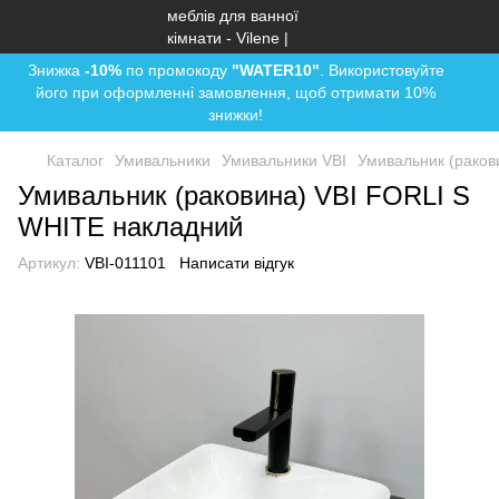
Знижка
-10%
по промокоду
"WATER10"
. Використовуйте
його при оформленні замовлення, щоб отримати 10%
знижки!
Каталог
Умивальники
Умивальники VBI
Умивальник (раков
Умивальник (раковина) VBI FORLI S
WHITE накладний
Артикул:
VBI-011101
Написати відгук