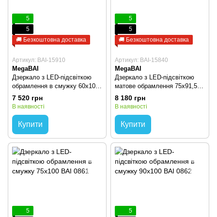
5
5
5
5
🚚 Безкоштовна доставка
🚚 Безкоштовна доставка
Артикул: BAI-15910
Артикул: BAI-15840
MegaBAI
MegaBAI
Дзеркало з LED-підсвіткою
Дзеркало з LED-підсвіткою
обрамлення в смужку 60х100
матове обрамлення 75х91,5
BAI 0860
BAI 0795
7 520 грн
8 180 грн
В наявності
В наявності
Купити
Купити
5
5