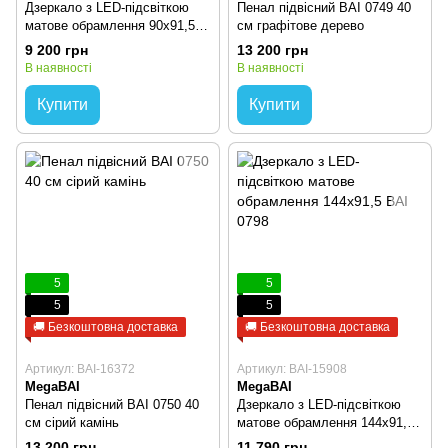
Дзеркало з LED-підсвіткою
Пенал підвісний BAI 0749 40
матове обрамлення 90х91,5
cм графітове дерево
BAI 0796
9 200 грн
13 200 грн
В наявності
В наявності
Купити
Купити
5
5
5
5
🚚 Безкоштовна доставка
🚚 Безкоштовна доставка
Артикул: BAI-16372
Артикул: BAI-15908
MegaBAI
MegaBAI
Пенал підвісний BAI 0750 40
Дзеркало з LED-підсвіткою
cм сірий камінь
матове обрамлення 144х91,5
BAI 0798
13 200 грн
11 790 грн