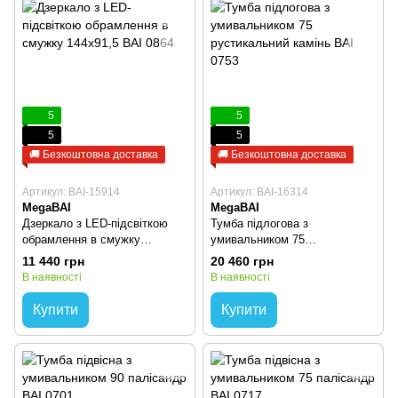
5
5
5
5
🚚 Безкоштовна доставка
🚚 Безкоштовна доставка
Артикул: BAI-15914
Артикул: BAI-16314
MegaBAI
MegaBAI
Дзеркало з LED-підсвіткою
Тумба підлогова з
обрамлення в смужку
умивальником 75
144х91,5 BAI 0864
рустикальний камінь BAI 0753
11 440 грн
20 460 грн
В наявності
В наявності
Купити
Купити