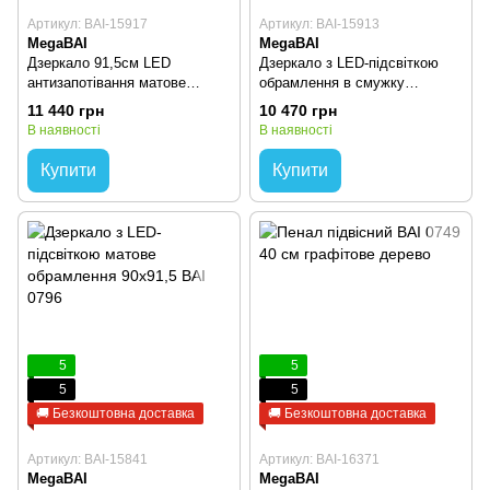
Артикул: BAI-15917
Артикул: BAI-15913
MegaBAI
MegaBAI
Дзеркало 91,5см LED
Дзеркало з LED-підсвіткою
антизапотівання матове
обрамлення в смужку
обрамлення BAI 8042
120х91,5 BAI 0863
11 440 грн
10 470 грн
В наявності
В наявності
Купити
Купити
5
5
5
5
🚚 Безкоштовна доставка
🚚 Безкоштовна доставка
Артикул: BAI-15841
Артикул: BAI-16371
MegaBAI
MegaBAI