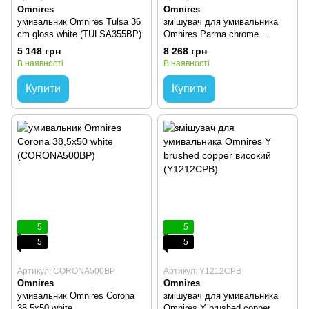
Omnires
Omnires
умивальник Omnires Tulsa 36
змішувач для умивальника
cm gloss white (TULSA355BP)
Omnires Parma chrome
(PM7415CR)
5 148 грн
8 268 грн
В наявності
В наявності
Купити
Купити
5
5
5
5
Артикул: CORONA500BP
Артикул: Y1212CPB
Omnires
Omnires
умивальник Omnires Corona
змішувач для умивальника
38,5x50 white
Omnires Y brushed copper