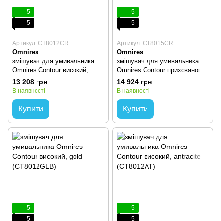
5
5
5
5
Артикул: CT8012CR
Артикул: CT8015CR
Omnires
Omnires
змішувач для умивальника
змішувач для умивальника
Omnires Contour високий,
Omnires Contour прихованого
chrome (CT8012CR)
монтажу, chrome (CT8015CR)
13 208 грн
14 924 грн
В наявності
В наявності
Купити
Купити
5
5
5
5