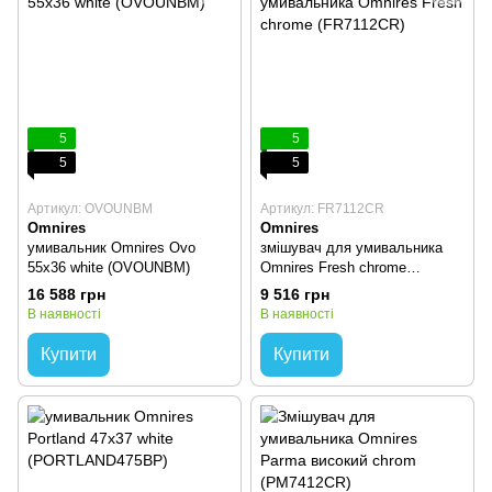
5
5
5
5
Артикул: OVOUNBM
Артикул: FR7112CR
Omnires
Omnires
умивальник Omnires Ovo
змішувач для умивальника
55x36 white (OVOUNBM)
Omnires Fresh chrome
(FR7112CR)
16 588 грн
9 516 грн
В наявності
В наявності
Купити
Купити