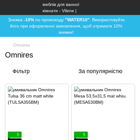
Знижка
-10%
по промокоду
"WATER10"
. Використовуйте
його при оформленні замовлення, щоб отримати 10%
знижки!
Omnires
Omnires
Фільтр
За популярністю
5
5