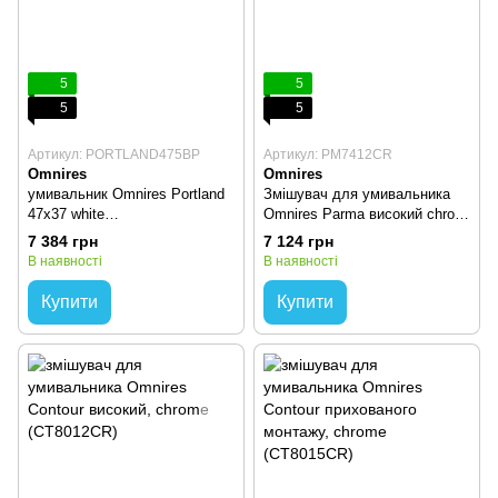
5
5
5
5
Артикул: PORTLAND475BP
Артикул: PM7412CR
Omnires
Omnires
умивальник Omnires Portland
Змішувач для умивальника
47x37 white
Omnires Parma високий chrom
(PORTLAND475BP)
(PM7412CR)
7 384 грн
7 124 грн
В наявності
В наявності
Купити
Купити