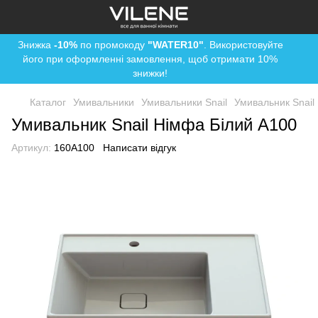
Знижка
-10%
по промокоду
"WATER10"
. Використовуйте
його при оформленні замовлення, щоб отримати 10%
знижки!
Каталог
Умивальники
Умивальники Snail
Умивальник Snail
Умивальник Snail Німфа Білий А100
Артикул:
160A100
Написати відгук