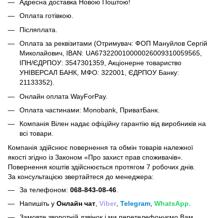
Адресна доставка Новою Поштою!
Оплата готівкою.
Післяплата.
Оплата за реквізитами (Отримувач: ФОП Мануйлов Сергій
Миколайович, IBAN: UA673220010000026009310059565,
ІПН/ЄДРПОУ: 3547301359, Акціонерне товариство
УНІВЕРСАЛ БАНК, МФО: 322001, ЄДРПОУ Банку:
21133352).
Онлайн оплата WayForPay.
Оплата частинами: Monobank, ПриватБанк.
Компанія Вілен надає офіційну гарантію від виробників на
всі товари.
Компанія здійснює повернення та обмін товарів належної
якості згідно із Законом
«Про захист прав споживачів»
.
Повернення коштів здійснюється протягом 7 робочих днів.
За консультацією звертайтеся до менеджера:
За телефоном:
068-843-08-46
.
Напишіть у
Онлайн чат
,
Viber
,
Telegram
,
WhatsApp
.
Замовте зворотній дзвінок і ми перетелефонуємо Вам