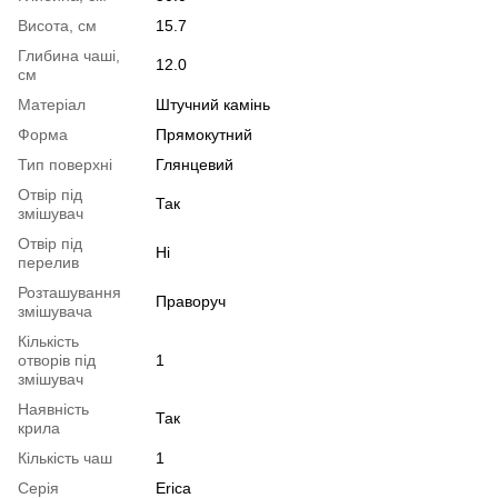
Висота, см
15.7
Глибина чаші,
12.0
см
Матеріал
Штучний камінь
Форма
Прямокутний
Тип поверхні
Глянцевий
Отвір під
Так
змішувач
Отвір під
Ні
перелив
Розташування
Праворуч
змішувача
Кількість
отворів під
1
змішувач
Наявність
Так
крила
Кількість чаш
1
Серія
Erica