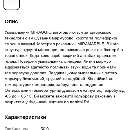
Опис
Умивальники MIRAGGIO виготовляються за авторською
технологією змішування мармурової крихти та поліефірної
смоли в вакуумі. Матеріал раковини - MIRAMARBLE. В його
структурі відсутні мікропори, що виключає розвиток бактерій в
товщі стінок. Додатково виріб покритий антибактеріальним
гелем. Поверхня умивальника глянцева. Литий мармур
відрізняється здатністю поглинати звуки води та приймати
температуру довкілля. Завдяки цьому умивальник з литого
мармуру безшумний, зручний та надійний. Він стійкий до
температурних перепадів, забруднень та подряпин.
Оптимальний температурний діапазон експлуатації виробу від
-65 до + 65 °C. Ви можете замовити кольорову раковину з
покриттям у будь-який відтінок по палітрі RAL.
Характеристики
Глибина, см
50.0