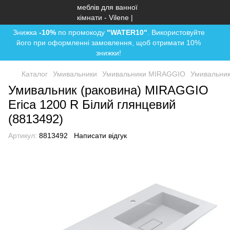
Знижка
-10%
по промокоду
"WATER10"
. Використовуйте
його при оформленні замовлення, щоб отримати 10%
знижки!
Каталог
Умивальники
Умивальники MIRAGGIO
Умивальник
Умивальник (раковина) MIRAGGIO
Erica 1200 R Білий глянцевий
(8813492)
Артикул:
8813492
Написати відгук