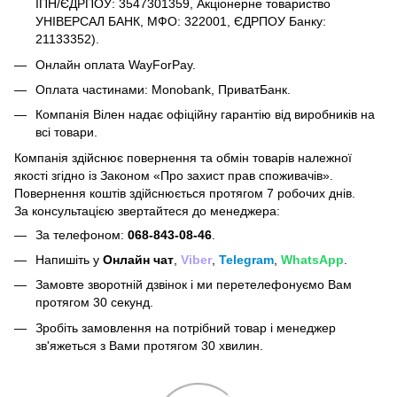
ІПН/ЄДРПОУ: 3547301359, Акціонерне товариство
УНІВЕРСАЛ БАНК, МФО: 322001, ЄДРПОУ Банку:
21133352).
Онлайн оплата WayForPay.
Оплата частинами: Monobank, ПриватБанк.
Компанія Вілен надає офіційну гарантію від виробників на
всі товари.
Компанія здійснює повернення та обмін товарів належної
якості згідно із Законом
«Про захист прав споживачів»
.
Повернення коштів здійснюється протягом 7 робочих днів.
За консультацією звертайтеся до менеджера:
За телефоном:
068-843-08-46
.
Напишіть у
Онлайн чат
,
Viber
,
Telegram
,
WhatsApp
.
Замовте зворотній дзвінок і ми перетелефонуємо Вам
протягом 30 секунд.
Зробіть замовлення на потрібний товар і менеджер
зв'яжеться з Вами протягом 30 хвилин.