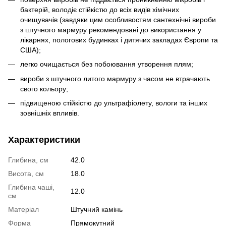
бактерій, володіє стійкістю до всіх видів хімічних
очищувачів (завдяки цим особливостям сантехнічні вироби
з штучного мармуру рекомендовані до використання у
лікарнях, пологових будинках і дитячих закладах Європи та
США);
легко очищається без побоювання утворення плям;
вироби з штучного литого мармуру з часом не втрачають
свого кольору;
підвищеною стійкістю до ультрафіолету, вологи та інших
зовнішніх впливів.
Характеристики
Глибина, см
42.0
Висота, см
18.0
Глибина чаші,
12.0
см
Матеріал
Штучний камінь
Форма
Прямокутний