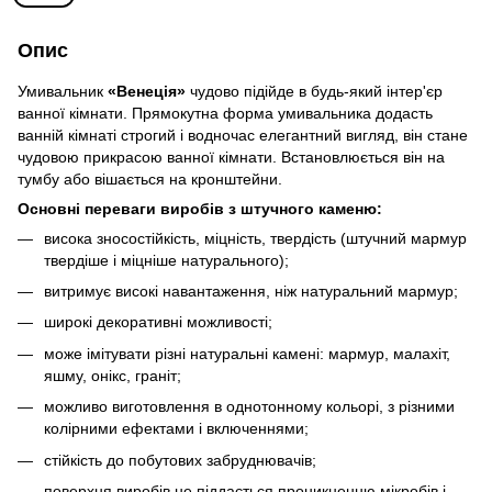
Опис
Умивальник
«Венеція»
чудово підійде в будь-який інтер'єр
ванної кімнати. Прямокутна форма умивальника додасть
ванній кімнаті строгий і водночас елегантний вигляд, він стане
чудовою прикрасою ванної кімнати. Встановлюється він на
тумбу або вішається на кронштейни.
Основні переваги виробів з штучного каменю
:
висока зносостійкість, міцність, твердість (штучний мармур
твердіше і міцніше натурального);
витримує високі навантаження, ніж натуральний мармур;
широкі декоративні можливості;
може імітувати різні натуральні камені: мармур, малахіт,
яшму, онікс, граніт;
можливо виготовлення в однотонному кольорі, з різними
колірними ефектами і включеннями;
стійкість до побутових забруднювачів;
поверхня виробів не піддається проникненню мікробів і