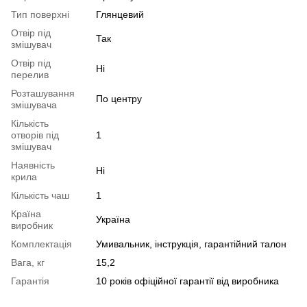
Тип поверхні
Глянцевий
Отвір під
Так
змішувач
Отвір під
Ні
перелив
Розташування
По центру
змішувача
Кількість
отворів під
1
змішувач
Наявність
Ні
крила
Кількість чаш
1
Країна
Україна
виробник
Комплектація
Умивальник, інструкція, гарантійний талон
Вага, кг
15,2
Гарантія
10 років офіційної гарантії від виробника