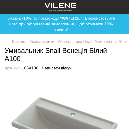
Знижка
-10%
по промокоду
"WATER10"
. Використовуйте
його при оформленні замовлення, щоб отримати 10%
знижки!
Каталог
Умивальники
Умивальники Snail
Умивальник Snail
Умивальник Snail Венеція Білий
А100
Артикул:
106A100
Написати відгук